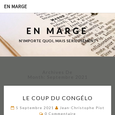
EN MARGE
EN MARGE
N'IMPORTE QUOI, MAIS SERIEUSEMENT
Archives De
Month:
Septembre 2021
LE
LE COUP DU CONGÉLO
COUP
DU
5 Septembre 2021
Jean-Christophe Piot
CONGÉLO
Commentaires
0 Commentaire