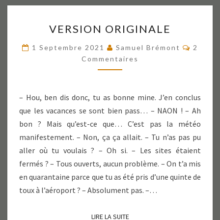
VERSION
VERSION ORIGINALE
ORIGINALE
Commen
1 Septembre 2021
Samuel Brémont
2
Commentaires
– Hou, ben dis donc, tu as bonne mine. J’en conclus
que les vacances se sont bien pass… – NAON ! – Ah
bon ? Mais qu’est-ce que… C’est pas la météo
manifestement. – Non, ça ça allait. – Tu n’as pas pu
aller où tu voulais ? – Oh si. – Les sites étaient
fermés ? – Tous ouverts, aucun problème. – On t’a mis
en quarantaine parce que tu as été pris d’une quinte de
toux à l’aéroport ? – Absolument pas. –…
LIRE LA SUITE
LIRE LA SUITE