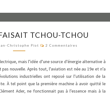
L’AVION
 FAISAIT TCHOU-TCHOU
QUI
FAISAIT
Commentaires
ean-Christophe Piot
2 Commentaires
TCHOU-
TCHOU
lectrique, mais l’idée d’une source d’énergie alternative à
t pas nouvelle. Après tout, l’aviation est née au 19e et n’a
olutions industrielles ont reposé sur l’utilisation de la
ite. À tel point que la première machine à avoir quitté le
Clément Ader, ne fonctionnait pas à l’essence mais à la