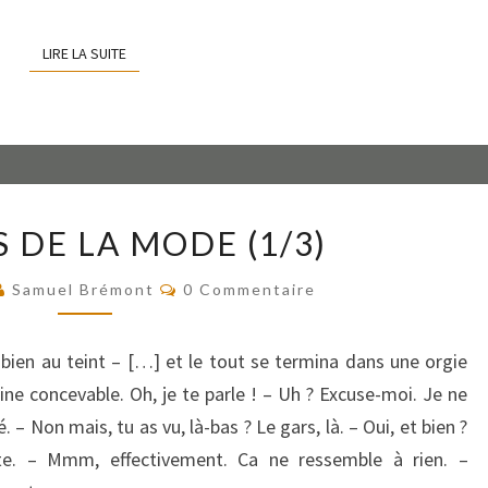
LIRE LA SUITE
LIRE LA SUITE
VICTIMES
 DE LA MODE (1/3)
DE
LA
Commentaires
Samuel Brémont
0 Commentaire
MODE
(1/3)
 bien au teint – […] et le tout se termina dans une orgie
ne concevable. Oh, je te parle ! – Uh ? Excuse-moi. Je ne
. – Non mais, tu as vu, là-bas ? Le gars, là. – Oui, et bien ?
orte. – Mmm, effectivement. Ca ne ressemble à rien. –