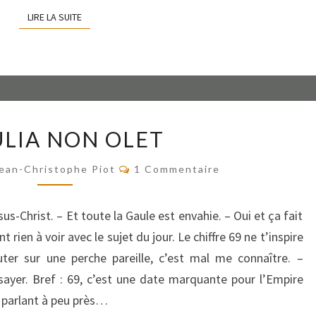
LIRE LA SUITE
LIRE LA SUITE
PECULIA
LIA NON OLET
NON
OLET
Commentaires
ean-Christophe Piot
1 Commentaire
-Christ. – Et toute la Gaule est envahie. – Oui et ça fait
rien à voir avec le sujet du jour. Le chiffre 69 ne t’inspire
uter sur une perche pareille, c’est mal me connaître. –
sayer. Bref : 69, c’est une date marquante pour l’Empire
t parlant à peu près…