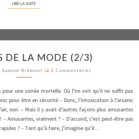
LIRE LA SUITE
LIRE LA SUITE
VICTIMES
 DE LA MODE (2/3)
DE
LA
Commentaires
Samuel Brémont
2 Commentaires
MODE
(2/3)
our une soirée mortelle. Où l’on voit qu’il ne suffit pas
nic pour être en sécurité – Donc, l’intoxication à l’arsenic
’air, non. – Mais il y avait d’autres façons plus amusantes
 – Amusantes, vraiment ? – D’accord, c’est peut-être pas
apides ? – Tant qu’à faire, j’imagine qu’il…