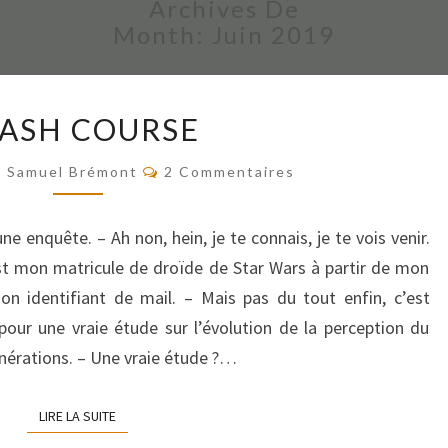
Archives De
Month:
Juin 2019
CRASH
ASH COURSE
COURSE
Commentaires
Samuel Brémont
2 Commentaires
ne enquête. – Ah non, hein, je te connais, je te vois venir.
t mon matricule de droïde de Star Wars à partir de mon
n identifiant de mail. – Mais pas du tout enfin, c’est
pour une vraie étude sur l’évolution de la perception du
énérations. – Une vraie étude ?…
LIRE LA SUITE
LIRE LA SUITE