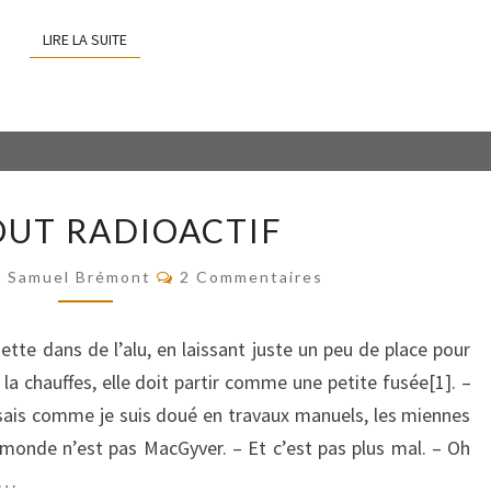
LIRE LA SUITE
LIRE LA SUITE
LE
OUT RADIOACTIF
SCOUT
RADIOACTIF
Commentaires
Samuel Brémont
2 Commentaires
mette dans de l’alu, en laissant juste un peu de place pour
la chauffes, elle doit partir comme une petite fusée[1]. –
u sais comme je suis doué en travaux manuels, les miennes
e monde n’est pas MacGyver. – Et c’est pas plus mal. – Oh
–…