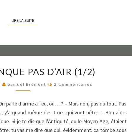
LIRE LA SUITE
LIRE LA SUITE
ON
QUE PAS D’AIR (1/2)
NE
MANQUE
Commentaires
0
Samuel Brémont
2 Commentaires
PAS
D’AIR
(1/2)
– On parle d’arme à feu, ou… ? – Mais non, pas du tout. Pas
is, y’a quand même des trucs qui vont péter. – Bon alors
ique. Si je te dis que l’Antiquité, ou le Moyen-Age, étaient
 nôtre, tu vas me dire que oui, évidemment, ça tombe sous