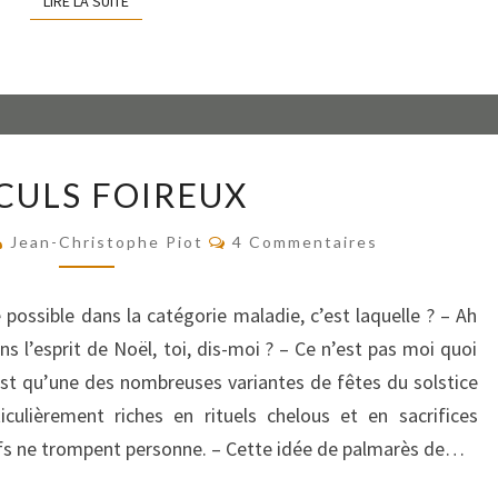
LIRE LA SUITE
LIRE LA SUITE
CALCULS
CULS FOIREUX
FOIREUX
Commentaires
Jean-Christophe Piot
4 Commentaires
e possible dans la catégorie maladie, c’est laquelle ? – Ah
ns l’esprit de Noël, toi, dis-moi ? – Ce n’est pas moi quoi
’est qu’une des nombreuses variantes de fêtes du solstice
iculièrement riches en rituels chelous et en sacrifices
ïfs ne trompent personne. – Cette idée de palmarès de…