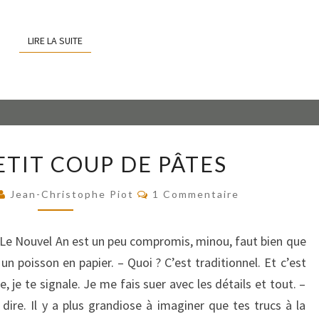
LIRE LA SUITE
LIRE LA SUITE
UN
ETIT COUP DE PÂTES
JOLI
PETIT
Commentaires
Jean-Christophe Piot
1 Commentaire
COUP
DE
PÂTES
 – Le Nouvel An est un peu compromis, minou, faut bien que
n poisson en papier. – Quoi ? C’est traditionnel. Et c’est
, je te signale. Je me fais suer avec les détails et tout. –
dire. Il y a plus grandiose à imaginer que tes trucs à la