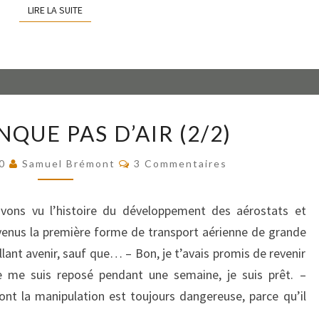
LIRE LA SUITE
LIRE LA SUITE
ON
QUE PAS D’AIR (2/2)
NE
MANQUE
Commentaires
20
Samuel Brémont
3 Commentaires
PAS
D’AIR
(2/2)
vons vu l’histoire du développement des aérostats et
venus la première forme de transport aérienne de grande
illant avenir, sauf que… – Bon, je t’avais promis de revenir
je me suis reposé pendant une semaine, je suis prêt. –
nt la manipulation est toujours dangereuse, parce qu’il