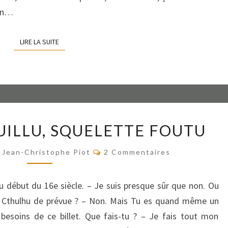
mon…
LIRE LA SUITE
LIRE LA SUITE
SQUELETTE
UILLU, SQUELETTE FOUTU
BOUILLU,
SQUELETTE
Commentaires
Jean-Christophe Piot
2 Commentaires
FOUTU
 début du 16e siècle. – Je suis presque sûr que non. Ou
of Cthulhu de prévue ? – Non. Mais Tu es quand même un
besoins de ce billet. Que fais-tu ? – Je fais tout mon