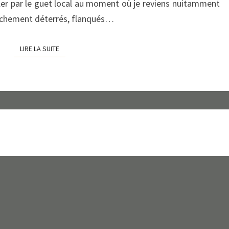
uler par le guet local au moment où je reviens nuitamment
aîchement déterrés, flanqués…
LIRE LA SUITE
LIRE LA SUITE