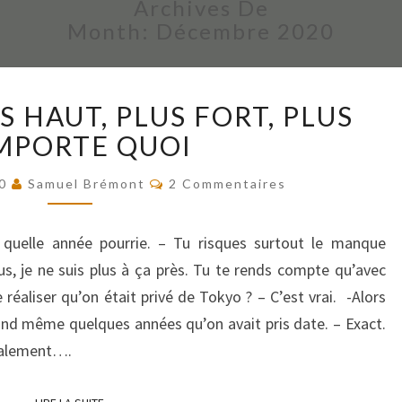
Archives De
Month:
Décembre 2020
PLUS
US HAUT, PLUS FORT, PLUS
VITE,
PLUS
MPORTE QUOI
HAUT,
Commentaires
PLUS
20
Samuel Brémont
2 Commentaires
FORT,
PLUS
quelle année pourrie. – Tu risques surtout le manque
N’IMPORTE
ous, je ne suis plus à ça près. Tu te rends compte qu’avec
QUOI
réaliser qu’on était privé de Tokyo ? – C’est vrai. -Alors
and même quelques années qu’on avait pris date. – Exact.
cialement….