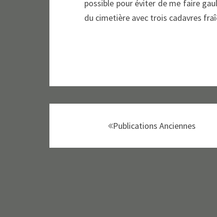
possible pour éviter de me faire ga
du cimetière avec trois cadavres fr
Navigation
au
Publications Anciennes
sein
des
articles