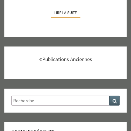
LIRE LA SUITE
LIRE LA SUITE
Navigation
au
Publications Anciennes
sein
des
articles
Rechercher :
Recher