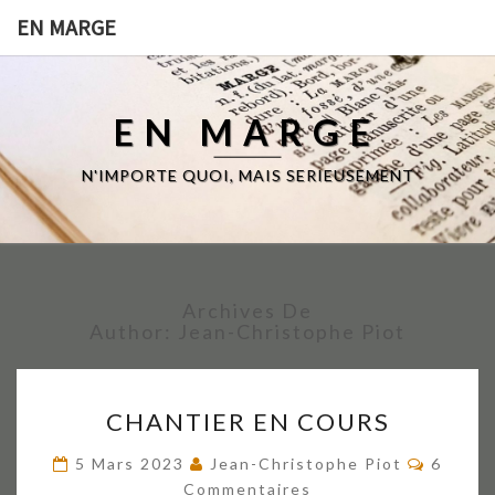
EN MARGE
EN MARGE
N'IMPORTE QUOI, MAIS SERIEUSEMENT
Archives De
Author:
Jean-Christophe Piot
CHANTIER
CHANTIER EN COURS
EN
COURS
Commen
5 Mars 2023
Jean-Christophe Piot
6
Commentaires