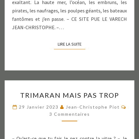
exaltant. La haute mer, l’océan, les embruns, les
pirates, les naufrages, les poulpes géants, les bateaux
fantômes et j’en passe. – CE SITE PUE LE VARECH
JEAN-CHRISTOPHE. –…
LIRE LA SUITE
LIRE LA SUITE
TRIMARAN
TRIMARAN MAIS PAS TROP
MAIS
PAS
Comm
29 Janvier 2023
Jean-Christophe Piot
TROP
3 Commentaires
– Qu’est-ce que tu fais le nez contre la vitre ? – Je