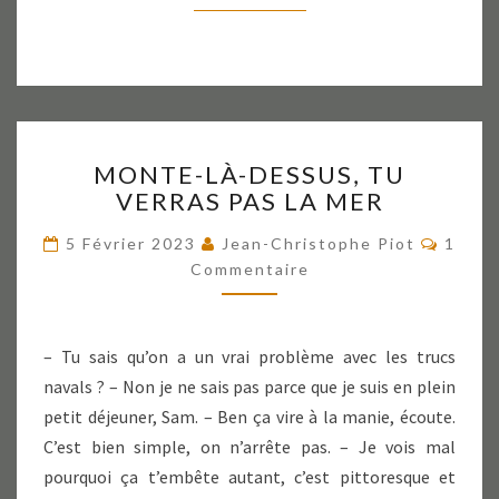
MONTE-
MONTE-LÀ-DESSUS, TU
LÀ-
VERRAS PAS LA MER
DESSUS,
TU
Comme
5 Février 2023
Jean-Christophe Piot
1
VERRAS
Commentaire
PAS
LA
MER
– Tu sais qu’on a un vrai problème avec les trucs
navals ? – Non je ne sais pas parce que je suis en plein
petit déjeuner, Sam. – Ben ça vire à la manie, écoute.
C’est bien simple, on n’arrête pas. – Je vois mal
pourquoi ça t’embête autant, c’est pittoresque et