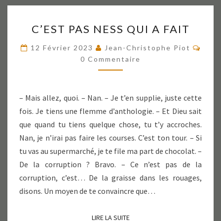
C’EST
C’EST PAS NESS QUI A FAIT
PAS
NESS
Comm
12 Février 2023
Jean-Christophe Piot
QUI
0 Commentaire
A
FAIT
– Mais allez, quoi. – Nan. – Je t’en supplie, juste cette
fois. Je tiens une flemme d’anthologie. – Et Dieu sait
que quand tu tiens quelque chose, tu t’y accroches.
Nan, je n’irai pas faire les courses. C’est ton tour. – Si
tu vas au supermarché, je te file ma part de chocolat. –
De la corruption ? Bravo. – Ce n’est pas de la
corruption, c’est… De la graisse dans les rouages,
disons. Un moyen de te convaincre que…
LIRE LA SUITE
LIRE LA SUITE