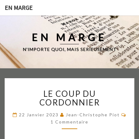
EN MARGE
EN MARGE
N'IMPORTE QUOI, MAIS SERIEUSEMENT
LE
LE COUP DU
COUP
DU
CORDONNIER
CORDONNIER
Comm
22 Janvier 2023
Jean-Christophe Piot
1 Commentaire