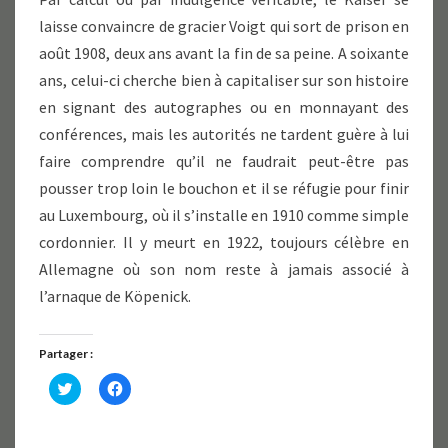
laisse convaincre de gracier Voigt qui sort de prison en
août 1908, deux ans avant la fin de sa peine. A soixante
ans, celui-ci cherche bien à capitaliser sur son histoire
en signant des autographes ou en monnayant des
conférences, mais les autorités ne tardent guère à lui
faire comprendre qu’il ne faudrait peut-être pas
pousser trop loin le bouchon et il se réfugie pour finir
au Luxembourg, où il s’installe en 1910 comme simple
cordonnier. Il y meurt en 1922, toujours célèbre en
Allemagne où son nom reste à jamais associé à
l’arnaque de Köpenick.
Partager :
C
C
l
l
i
i
q
q
u
u