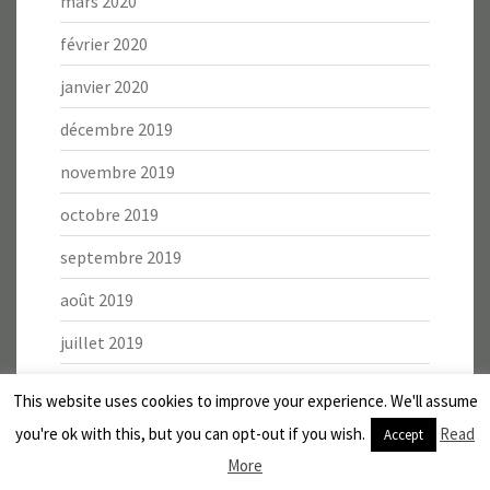
mars 2020
février 2020
janvier 2020
décembre 2019
novembre 2019
octobre 2019
septembre 2019
août 2019
juillet 2019
juin 2019
This website uses cookies to improve your experience. We'll assume
mai 2019
you're ok with this, but you can opt-out if you wish.
Read
Accept
More
avril 2019