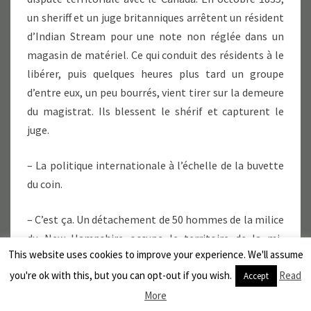
un sheriff et un juge britanniques arrêtent un résident
d’Indian Stream pour une note non réglée dans un
magasin de matériel. Ce qui conduit des résidents à le
libérer, puis quelques heures plus tard un groupe
d’entre eux, un peu bourrés, vient tirer sur la demeure
du magistrat. Ils blessent le shérif et capturent le
juge.
– La politique internationale à l’échelle de la buvette
du coin.
– C’est ça. Un détachement de 50 hommes de la milice
du New Hampshire occupe le territoire de la mi-
This website uses cookies to improve your experience. We'll assume
novembre au 18 février 1836. Le 2 avril, les résidents
d’Indian Stream adoptent unanimement une
you're ok with this, but you can opt-out if you wish.
Read
Accept
résolution reconnaissant au New Hampshire le droit
More