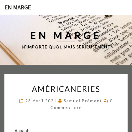
EN MARGE
EN MARGE
N'IMPORTE QUOI, MAIS SERIEUSEMENT
AMÉRICANERIES
AMÉRICANERIES
Commenta
28 Avril 2021
Samuel Brémont
0
Commentaire
– Aaaaah !