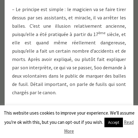
– Le principe est simple : le magicien va se faire tirer
dessus par ses assistants, et miracle, il va arrêter les
balles. C’est une illusion relativement ancienne,
ème
puisqu’elle a été pratiquée à partir du 17
siècle, et
elle est quand même réellement dangereuse,
puisqu’elle a fait un certain nombre d’accidents et de
morts. Après avoir expliqué, ou plutôt fait expliquer
par son interprète, ce qui va se passer, Soo demande à
deux volontaires dans le public de marquer des balles
de fusil. Détail important, on parle de fusils qui sont
chargés par le canon.
– Ah oui, on y enfonce l’amorce, la poudre, la balle, et
This website uses cookies to improve your experience. We'll assume
tout.
you're ok with this, but you can opt-out if you wish.
Read
Accept
More
– C’est ça. On parle donc bien de balles, pas de