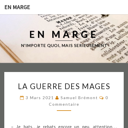
EN MARGE
EN MARGE
N'IMPORTE QUOI, MAIS SERIEUSEMENT
LA
LA GUERRE DES MAGES
GUERRE
DES
Commenta
3 Mars 2021
Samuel Brémont
0
MAGES
Commentaire
– Je bats…je rebats encore un peu, attention…