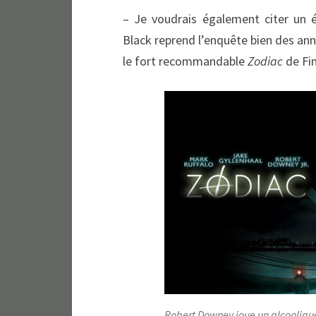
– Je voudrais également citer un 
Black reprend l’enquête bien des anné
le fort recommandable
Zodiac
de Fin
Robert Downey joue un alcoolique,