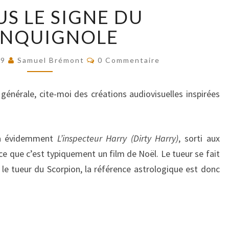
NÉ
US LE SIGNE DU
SOUS
LE
ANQUIGNOLE
SIGNE
DU
Commentaires
19
Samuel Brémont
0 Commentaire
BRANQUIGNOLE
e générale, cite-moi des créations audiovisuelles inspirées
y a évidemment
L’inspecteur Harry (Dirty Harry)
, sorti aux
e que c’est typiquement un film de Noël. Le tueur se fait
re le tueur du Scorpion, la référence astrologique est donc