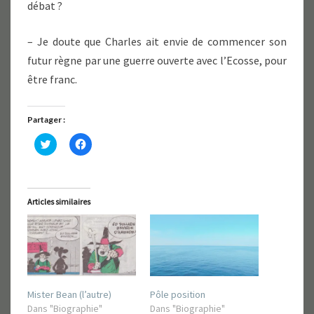
débat ?
– Je doute que Charles ait envie de commencer son
futur règne par une guerre ouverte avec l’Ecosse, pour
être franc.
Partager :
C
C
l
l
i
i
q
q
u
u
e
e
z
z
Articles similaires
p
p
o
o
u
u
r
r
p
p
a
a
r
r
t
t
a
a
g
g
Mister Bean (l’autre)
Pôle position
e
e
r
r
Dans "Biographie"
Dans "Biographie"