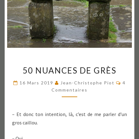
50
50 NUANCES DE GRÈS
NUANCES
DE
Commen
16 Mars 2019
Jean-Christophe Piot
4
GRÈS
Commentaires
– Et donc ton intention, là, c’est de me parler d’un
gros caillou.
– Oui.