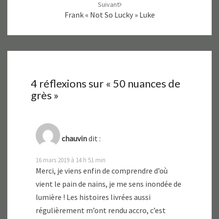
t
ê
Suivant
r
t
Frank « Not So Lucky » Luke
e
r
)
e
)
4 réflexions sur «
50 nuances de
grès
»
chauvin
dit :
16 mars 2019 à 14 h 51 min
Merci, je viens enfin de comprendre d’où
vient le pain de nains, je me sens inondée de
lumière ! Les histoires livrées aussi
régulièrement m’ont rendu accro, c’est