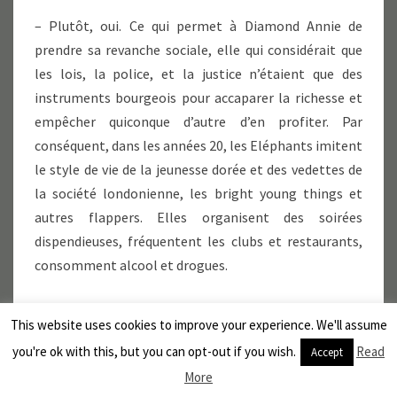
– Plutôt, oui. Ce qui permet à Diamond Annie de
prendre sa revanche sociale, elle qui considérait que
les lois, la police, et la justice n’étaient que des
instruments bourgeois pour accaparer la richesse et
empêcher quiconque d’autre d’en profiter. Par
conséquent, dans les années 20, les Eléphants imitent
le style de vie de la jeunesse dorée et des vedettes de
la société londonienne, les bright young things et
autres flappers. Elles organisent des soirées
dispendieuses, fréquentent les clubs et restaurants,
consomment alcool et drogues.
– Elles vont bien finir par se faire serrer avec tout ça,
This website uses cookies to improve your experience. We'll assume
quand même ?
you're ok with this, but you can opt-out if you wish.
Read
Accept
More
– Ca arrive. Mais quand elles sont arrêtées, elles