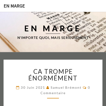
EN MARGE
EN MARGE
N'IMPORTE QUOI, MAIS SERIEUSEMENT
CA
CA TROMPE
TROMPE
ÉNORMÉMENT
ÉNORMÉMENT
Commenta
30 Juin 2021
Samuel Brémont
0
Commentaire