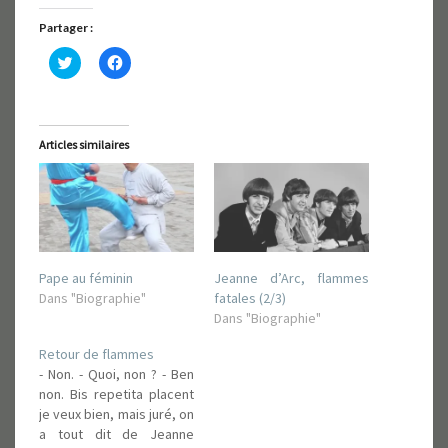
Partager :
C
C
l
l
i
i
q
q
u
u
e
e
z
z
Articles similaires
p
p
o
o
u
u
r
r
p
p
a
a
r
r
t
t
a
a
g
g
Pape au féminin
Jeanne d’Arc, flammes
e
e
r
r
Dans "Biographie"
fatales (2/3)
s
s
Dans "Biographie"
u
u
r
r
T
F
Retour de flammes
w
a
i
c
- Non. - Quoi, non ? - Ben
t
e
non. Bis repetita placent
t
b
e
o
je veux bien, mais juré, on
r
o
a tout dit de Jeanne
(
k