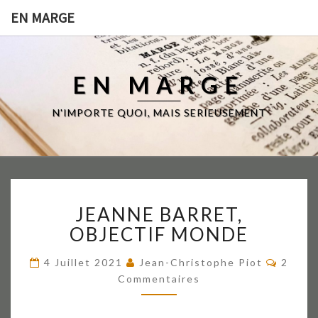
EN MARGE
EN MARGE
N'IMPORTE QUOI, MAIS SERIEUSEMENT
JEANNE
JEANNE BARRET,
BARRET,
OBJECTIF
OBJECTIF MONDE
MONDE
Commen
4 Juillet 2021
Jean-Christophe Piot
2
Commentaires