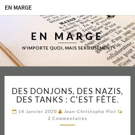
EN MARGE
EN MARGE
N'IMPORTE QUOI, MAIS SERIEUSEMENT
DES
DES DONJONS, DES NAZIS,
DONJONS,
DES
DES TANKS : C’EST FÊTE.
NAZIS,
DES
Comm
14 Janvier 2020
Jean-Christophe Piot
TANKS
2 Commentaires
:
C’EST