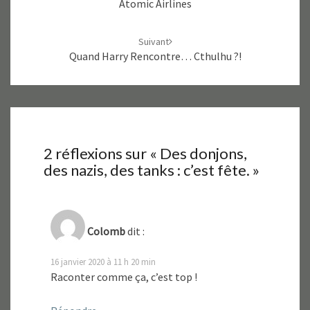
e
f
Atomic Airlines
n
e
ê
n
t
ê
r
t
Suivant
e
r
)
e
Quand Harry Rencontre… Cthulhu ?!
)
2 réflexions sur «
Des donjons,
des nazis, des tanks : c’est fête.
»
Colomb
dit :
16 janvier 2020 à 11 h 20 min
Raconter comme ça, c’est top !