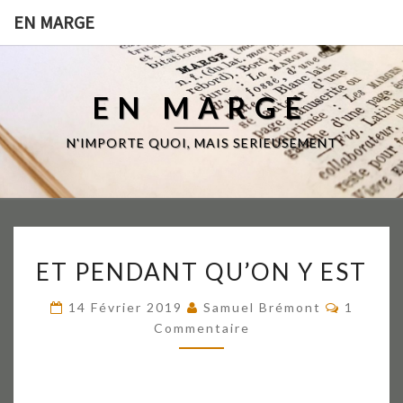
EN MARGE
EN MARGE
N'IMPORTE QUOI, MAIS SERIEUSEMENT
ET
ET PENDANT QU’ON Y EST
PENDANT
QU’ON
Comment
14 Février 2019
Samuel Brémont
1
Y
Commentaire
EST