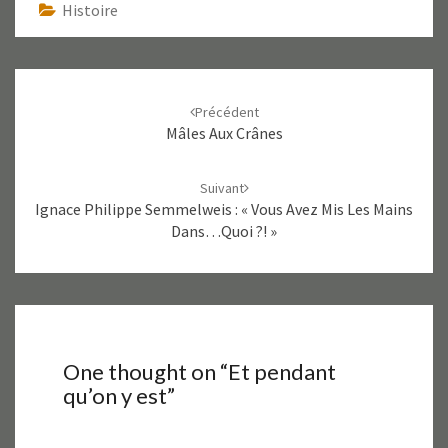
e
v
Histoire
l
e
l
l
e
l
f
e
e
f
Navigation
n
e
ê
n
d'article
t
ê
Précédent
r
t
Mâles Aux Crânes
e
r
)
e
)
Suivant
Ignace Philippe Semmelweis : « Vous Avez Mis Les Mains
Dans…quoi ?! »
One thought on “
Et pendant
qu’on y est
”