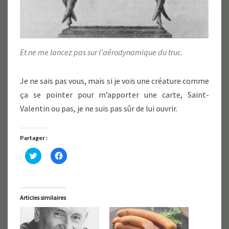
Et ne me lancez pas sur l’aérodynamique du truc.
Je ne sais pas vous, mais si je vois une créature comme
ça se pointer pour m’apporter une carte, Saint-
Valentin ou pas, je ne suis pas sûr de lui ouvrir.
Partager :
C
C
l
l
i
i
q
q
u
u
e
e
z
z
Articles similaires
p
p
o
o
u
u
r
r
p
p