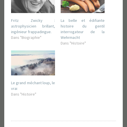
a
a
r
r
t
t
a
a
g
g
Fritz Zwicky :
La belle et édifiante
e
e
r
r
astrophysicien brillant,
histoire du gentil
s
s
ingénieur frappadingue.
interrogateur de la
u
u
r
r
Dans "Biographie"
Wehrmacht
T
F
Dans "Histoire"
w
a
i
c
t
e
t
b
e
o
r
o
(
k
o
(
u
o
v
u
r
v
Le grand méchant loup, le
e
r
d
e
vrai
a
d
Dans "Histoire"
n
a
s
n
u
s
n
u
e
n
n
e
o
n
u
o
v
u