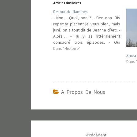
Articles similaires
p
p
o
o
Retour de flammes
u
u
r
r
- Non. - Quoi, non ? - Ben non. Bis
p
p
a
a
repetita placent je veux bien, mais
r
r
juré, on a tout dit de Jeanne d’Arc. -
t
t
a
a
Alors… - Tu y as littéralement
g
g
consacré trois épisodes. - Oui
e
e
r
r
mais… - Mais rien du tout. C’est un
Dans "Histoire"
s
s
bon filon d’accord, mais il faut
u
u
Shiva
r
r
arrêter…
Dans 
T
F
w
a
i
c
t
e
t
b
e
o
r
o
(
A Propos De Nous
k
o
(
u
o
v
u
r
v
e
r
d
e
a
d
Navigation
n
a
s
n
u
s
d'article
n
u
Précédent