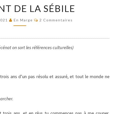
LE
NT DE LA SÉBILE
CHANT
DE
Commentaires
LA
2021
En Marge
2 Commentaires
SÉBILE
cénat on sort les références culturelles)
rois ans d’un pas résolu et assuré, et tout le monde ne
…
marcher.
t trois ans, et en plus tu commences pas à me couper,