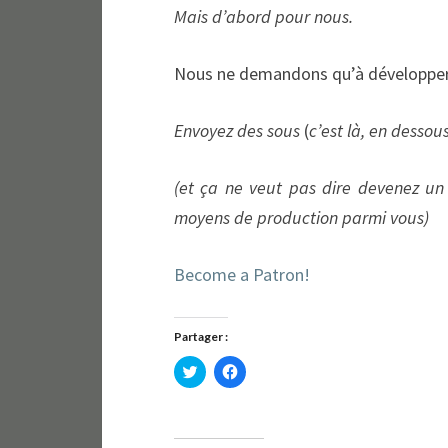
Mais d’abord pour nous.
Nous ne demandons qu’à développer 
Envoyez des sous
(
c’est là, en dessou
(et ça ne veut pas dire devenez un 
moyens de production parmi vous)
Become a Patron!
Partager :
C
C
l
l
i
i
q
q
u
u
e
e
z
z