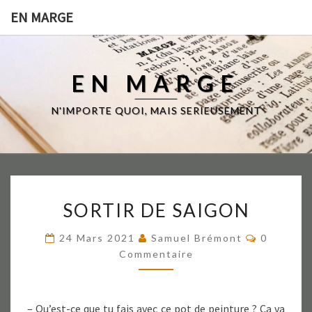
EN MARGE
EN MARGE
N'IMPORTE QUOI, MAIS SERIEUSEMENT
SORTIR
SORTIR DE SAIGON
DE
SAIGON
Commenta
24 Mars 2021
Samuel Brémont
0
Commentaire
– Qu’est-ce que tu fais avec ce pot de peinture ? Ca va