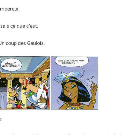
’empereur.
 sais ce que c’est.
Un coup des Gaulois.
s.