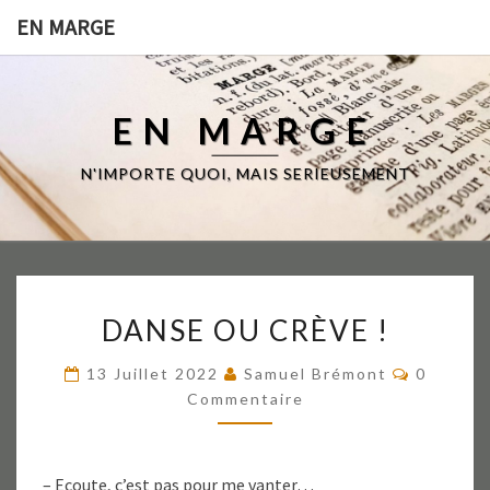
EN MARGE
EN MARGE
N'IMPORTE QUOI, MAIS SERIEUSEMENT
DANSE
DANSE OU CRÈVE !
OU
CRÈVE
Comment
13 Juillet 2022
Samuel Brémont
0
!
Commentaire
– Ecoute, c’est pas pour me vanter…