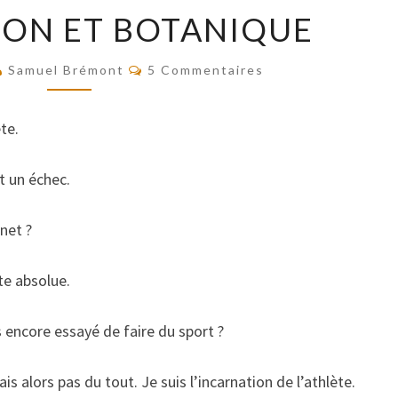
HUMILIATION
ION ET BOTANIQUE
ET
BOTANIQUE
Commentaires
Samuel Brémont
5 Commentaires
te.
t un échec.
net ?
ite absolue.
s encore essayé de faire du sport ?
s alors pas du tout. Je suis l’incarnation de l’athlète.