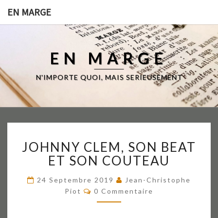
EN MARGE
EN MARGE
N'IMPORTE QUOI, MAIS SERIEUSEMENT
JOHNNY
JOHNNY CLEM, SON BEAT
CLEM,
SON
ET SON COUTEAU
BEAT
ET
24 Septembre 2019
Jean-Christophe
SON
Commentaires
Piot
0 Commentaire
COUTEAU