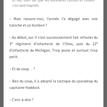
Et oui, bien sûr que les excellents Lambil et Cauvin
s’en sont inspirés.
– Mais rassure-moi, l’armée l’a dégagé avec une
taloche et un bonbon ?
– Au début, oui. Il s’est successivement fait refouler du
e
e
3
régiment d’infanterie de l’Ohio, puis du 22
d’infanterie du Michigan. Trop jeune et surtout trop
petit.
– Et du coup… ?
– Ben du coup, il a adopté la tactique du sparadrap du
capitaine Haddock.
– C’est-à-dire ?