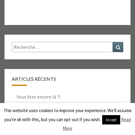
Rechercher :
Recher
ARTICLES RÉCENTS
Vous êtes encore là ?!
En direct du labo
This website uses cookies to improve your experience. We'll assume
you're ok with this, but you can opt-out if you wish.
Read
Chantier en cours
Accept
More
En Marge font du ski