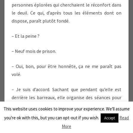
personnes éplorées qui cherchaient le réconfort dans
le deuil. Ce qui, d’après tous les éléments dont on
dispose, paraît plutôt fondé.
– Et la peine ?
– Neuf mois de prison.
– Oui, bon, pour être honnête, ça ne me paraît pas
volé.
– Je suis d’accord. Sachant que pendant qu’elle est
derrière les barreaux, elle organise des séances pour
les autres détenus. Et les personnels. Et puis une fois
This website uses cookies to improve your experience. We'll assume
libérée, elle…reprend ses activités. D’autant plus que
you're ok with this, but you can opt-out if you wish.
Read
Accept
certains pensent maintenant qu’elle est
effectivement
More
une sorcière.