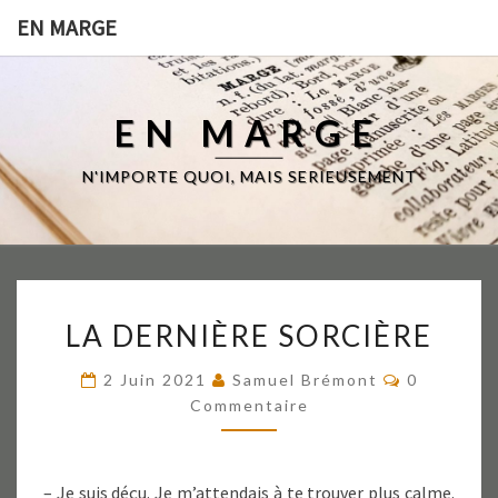
EN MARGE
EN MARGE
N'IMPORTE QUOI, MAIS SERIEUSEMENT
LA
LA DERNIÈRE SORCIÈRE
DERNIÈRE
SORCIÈRE
Commentai
2 Juin 2021
Samuel Brémont
0
Commentaire
– Je suis déçu. Je m’attendais à te trouver plus calme.