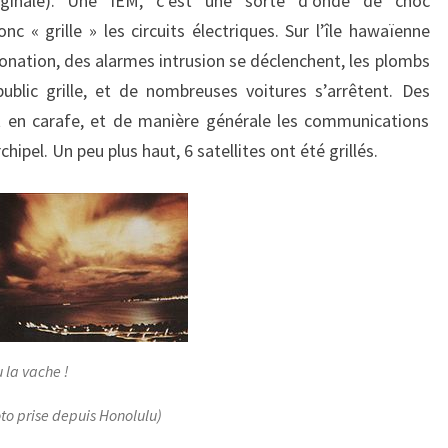
ginale). Une IEM, c’est une sorte d’onde de choc
c « grille » les circuits électriques. Sur l’île hawaïenne
onation, des alarmes intrusion se déclenchent, les plombs
public grille, et de nombreuses voitures s’arrêtent. Des
 en carafe, et de manière générale les communications
hipel. Un peu plus haut, 6 satellites ont été grillés.
 la vache !
oto prise depuis Honolulu)