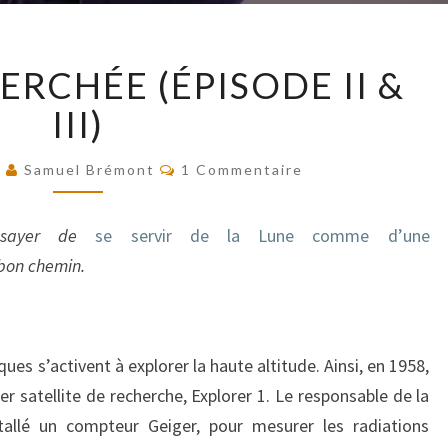
LA
ERCHÉE (ÉPISODE II &
SCIENCE
PERCHÉE
III)
(ÉPISODE
II
Commentaires
9
Samuel Brémont
1 Commentaire
&
III)
ssayer de
se servir de la Lune comme d’une
 bon chemin.
ues s’activent à explorer la haute altitude. Ainsi, en 1958,
r satellite de recherche, Explorer 1. Le responsable de la
tallé un compteur Geiger, pour mesurer les radiations