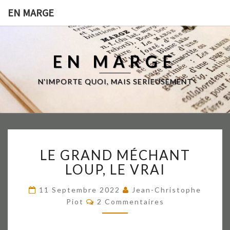
EN MARGE
EN MARGE
N'IMPORTE QUOI, MAIS SERIEUSEMENT
LE
LE GRAND MÉCHANT
GRAND
MÉCHANT
LOUP, LE VRAI
LOUP,
LE
11 Septembre 2022
Jean-Christophe
VRAI
Commentaires
Piot
2 Commentaires