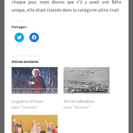
chaque jour, mais disons que s’il y avait une Bête
unique, elle était classée dans la catégorie ultra-trail.
Partager :
C
C
l
l
i
i
q
q
u
u
e
e
z
z
Articles similaires
p
p
o
o
u
u
r
r
p
p
a
a
r
r
t
t
a
a
g
g
La guerre d’Essex
99 142 Luftballons
e
e
r
r
Dans "Histoire"
Dans "Histoire"
s
s
u
u
r
r
T
F
w
a
i
c