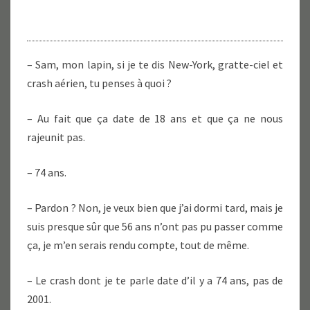
LA
MORT,
DEUX
FOIS.
– Sam, mon lapin, si je te dis New-York, gratte-ciel et
crash aérien, tu penses à quoi ?
– Au fait que ça date de 18 ans et que ça ne nous
rajeunit pas.
– 74 ans.
– Pardon ? Non, je veux bien que j’ai dormi tard, mais je
suis presque sûr que 56 ans n’ont pas pu passer comme
ça, je m’en serais rendu compte, tout de même.
– Le crash dont je te parle date d’il y a 74 ans, pas de
2001.