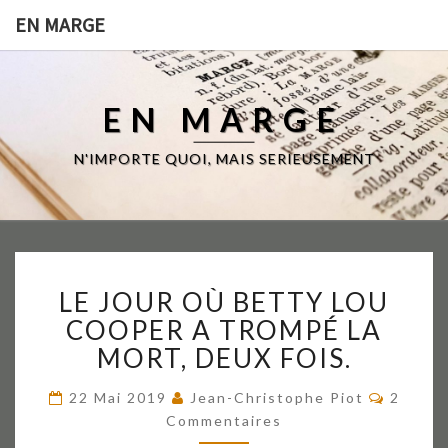
EN MARGE
EN MARGE
N'IMPORTE QUOI, MAIS SERIEUSEMENT
LE
LE JOUR OÙ BETTY LOU
JOUR
OÙ
COOPER A TROMPÉ LA
BETTY
MORT, DEUX FOIS.
LOU
COOPER
Commen
22 Mai 2019
Jean-Christophe Piot
2
A
Commentaires
TROMPÉ