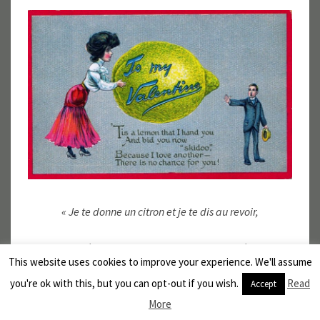
« Je te donne un citron et je te dis au revoir,
Parce que j’en aime une autre, pour toi pas d’espoir. »
This website uses cookies to improve your experience. We'll assume
you're ok with this, but you can opt-out if you wish.
Read
On peut aussi se moquer, se plaindre, ou insulter un
Accept
prof, son patron, l’ivrogne du coin, un voisin, un
More