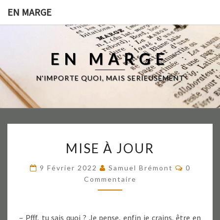
EN MARGE
EN MARGE
N'IMPORTE QUOI, MAIS SERIEUSEMENT
MISE
MISE À JOUR
À
JOUR
Comment
9 Février 2022
Samuel Brémont
0
Commentaire
– Pfff, tu sais quoi ? Je pense, enfin je crains, être en