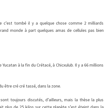
e c’est tombé il y a quelque chose comme 2 milliards
grand monde à part quelques amas de cellules pas bien
le Yucatan à la fin du Crétacé, à Chicxulub. Il y a 66 millions
du être cré cré tassé, dans la zone.
ont toujours discutés, d’ailleurs, mais la thèse la plus
it plus de 25 kilos sur cette planète s’est éteint dans la