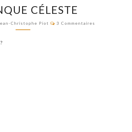
PÉTANQUE
NQUE CÉLESTE
CÉLESTE
Commentaires
Jean-Christophe Piot
3 Commentaires
 ?