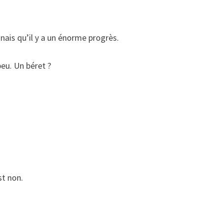
nnais qu’il y a un énorme progrès.
peu. Un béret ?
st non.