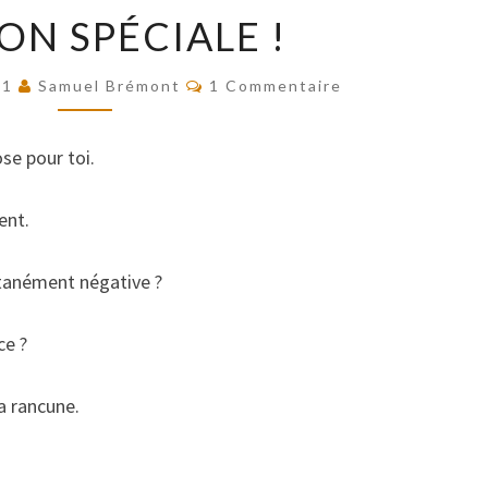
EDITION
ON SPÉCIALE !
SPÉCIALE
!
Commentaires
21
Samuel Brémont
1 Commentaire
ose pour toi.
ent.
ntanément négative ?
ce ?
la rancune.