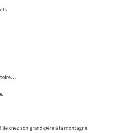
vets
stoire…
e.
 fille chez son grand-père à la montagne.