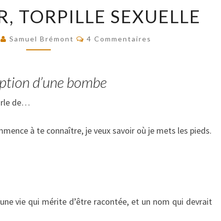
HEDY
, TORPILLE SEXUELLE
LAMARR,
TORPILLE
Commentaires
SEXUELLE
9
Samuel Brémont
4 Commentaires
eption d’une bombe
parle de…
mence à te connaître, je veux savoir où je mets les pieds.
une vie qui mérite d’être racontée, et un nom qui devrait