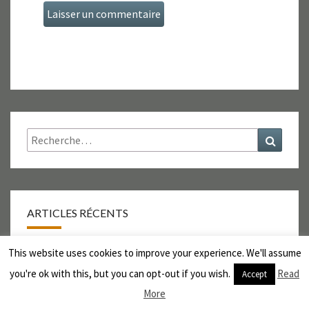
Rechercher :
Recher
ARTICLES RÉCENTS
This website uses cookies to improve your experience. We'll assume
Vous êtes encore là ?!
you're ok with this, but you can opt-out if you wish.
Read
Accept
En direct du labo
More
Chantier en cours