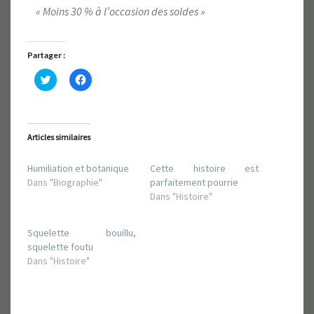
« Moins 30 % à l’occasion des soldes »
Partager :
C
C
l
l
i
i
q
q
u
u
e
e
z
z
Articles similaires
p
p
o
o
u
u
Humiliation et botanique
Cette histoire est
r
r
p
p
Dans "Biographie"
parfaitement pourrie
a
a
r
r
Dans "Histoire"
t
t
a
a
g
g
Squelette bouillu,
e
e
r
r
squelette foutu
s
s
u
u
Dans "Histoire"
r
r
T
F
w
a
i
c
t
e