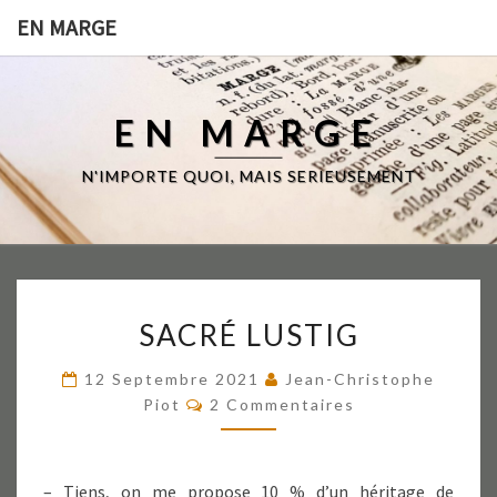
EN MARGE
EN MARGE
N'IMPORTE QUOI, MAIS SERIEUSEMENT
SACRÉ
SACRÉ LUSTIG
LUSTIG
12 Septembre 2021
Jean-Christophe
Commentaires
Piot
2 Commentaires
– Tiens, on me propose 10 % d’un héritage de