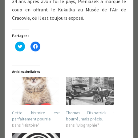
34 ans après avoir fui le pays, Pieniazek a marqué le
coup en offrant le Kukulka au Musée de l’Air de
Cracovie, où il est toujours exposé.
Partager :
C
C
l
l
i
i
q
q
u
u
e
e
z
z
Articles similaires
p
p
o
o
u
u
r
r
p
p
a
a
r
r
t
t
a
a
g
g
Cette histoire est
Thomas Fitzpatrick :
e
e
r
r
parfaitement pourrie
bourré, mais précis.
s
s
Dans "Histoire"
Dans "Biographie"
u
u
r
r
T
F
w
a