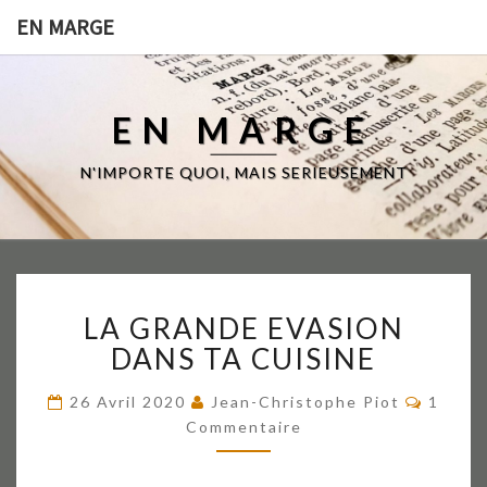
EN MARGE
EN MARGE
N'IMPORTE QUOI, MAIS SERIEUSEMENT
LA
LA GRANDE EVASION
GRANDE
EVASION
DANS TA CUISINE
DANS
TA
Commen
26 Avril 2020
Jean-Christophe Piot
1
CUISINE
Commentaire