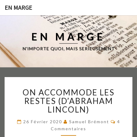
EN MARGE
EN MARGE
N'IMPORTE QUOI, MAIS SERIEUSEMENT
ON
ON ACCOMMODE LES
ACCOMMODE
LES
RESTES (D’ABRAHAM
RESTES
LINCOLN)
(D’ABRAHAM
LINCOLN)
Comment
26 Février 2020
Samuel Brémont
4
Commentaires