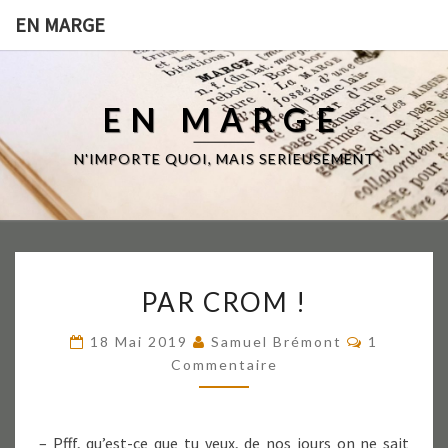
EN MARGE
EN MARGE
N'IMPORTE QUOI, MAIS SERIEUSEMENT
PAR
PAR CROM !
CROM
!
Commenta
18 Mai 2019
Samuel Brémont
1
Commentaire
– Pfff, qu’est-ce que tu veux, de nos jours on ne sait