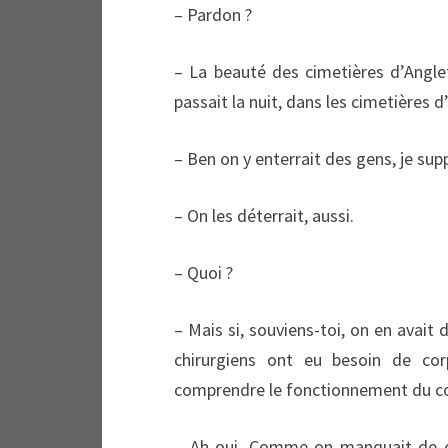
– Pardon ?
– La beauté des cimetières d’Anglet
passait la nuit, dans les cimetières 
– Ben on y enterrait des gens, je sup
– On les déterrait, aussi.
– Quoi ?
– Mais si, souviens-toi, on en avait 
chirurgiens ont eu besoin de cor
comprendre le fonctionnement du co
– Ah oui. Comme on manquait de ca