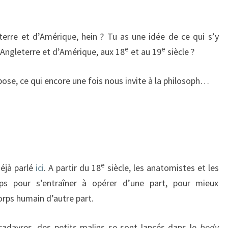
erre et d’Amérique, hein ? Tu as une idée de ce qui s’y
e
e
d’Angleterre et d’Amérique, aux 18
et au 19
siècle ?
pose, ce qui encore une fois nous invite à la philosoph…
e
déjà parlé
ici
. A partir du 18
siècle, les anatomistes et les
ps pour s’entraîner à opérer d’une part, pour mieux
rps humain d’autre part.
davres, des petits malins se sont lancés dans le
body