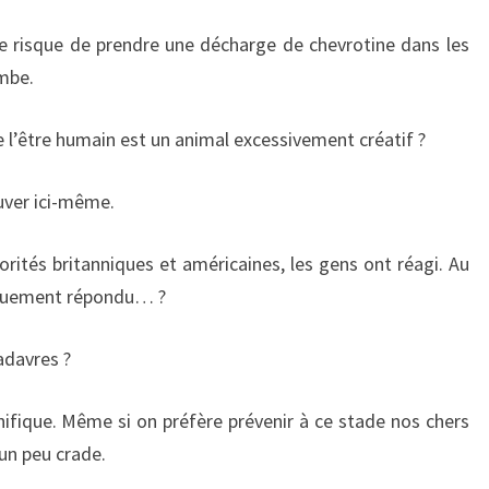
je risque de prendre une décharge de chevrotine dans les
mbe.
e l’être humain est un animal excessivement créatif ?
uver ici-même.
orités britanniques et américaines, les gens ont réagi. Au
giquement répondu… ?
adavres ?
fique. Même si on préfère prévenir à ce stade nos chers
 un peu crade.