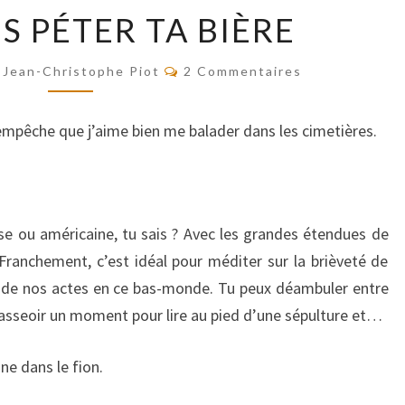
VAS-
IS PÉTER TA BIÈRE
Y
FAIS
Commentaires
PÉTER
Jean-Christophe Piot
2 Commentaires
TA
BIÈRE
empêche que j’aime bien me balader dans les cimetières.
ise ou américaine, tu sais ? Avec les grandes étendues de
ranchement, c’est idéal pour méditer sur la brièveté de
ité de nos actes en ce bas-monde. Tu peux déambuler entre
asseoir un moment pour lire au pied d’une sépulture et…
ne dans le fion.